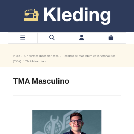
Inicio
Uniformes Indoamericana
Técnicos de Mantenimiento Aeronáutico
(TMA)
TMA Masculino
TMA Masculino